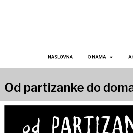
NASLOVNA
O NAMA
A
Od partizanke do domać