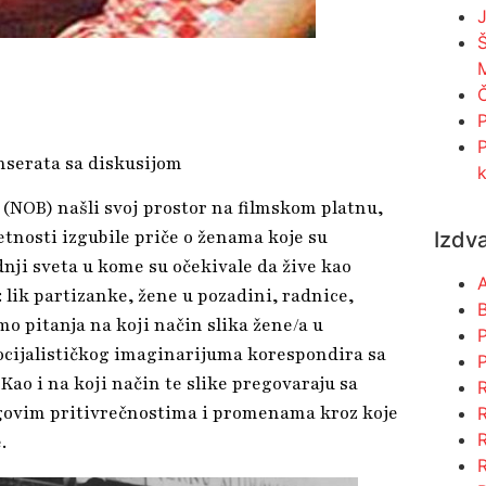
J
M
Č
nserata sa diskusijom
 (NOB) našli svoj prostor na filmskom platnu,
metnosti izgubile priče o ženama koje su
Izdv
dnji sveta u kome su očekivale da žive kao
 lik partizanke, žene u pozadini, radnice,
mo pitanja na koji način slika žene/a u
ocijalističkog imaginarijuma korespondira sa
Kao i na koji način te slike pregovaraju sa
egovim pritivrečnostima i promenama kroz koje
.