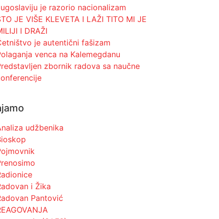
ugoslaviju je razorio nacionalizam
ŠTO JE VIŠE KLEVETA I LAŽI TITO MI JE
ILIJI I DRAŽI
etništvo je autentični fašizam
Polaganja venca na Kalemegdanu
Predstavljen zbornik radova sa naučne
konferencije
ajamo
Analiza udžbenika
Bioskop
Pojmovnik
Prenosimo
Radionice
Radovan i Žika
Radovan Pantović
REAGOVANJA