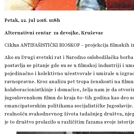
Petak, 22. jul 2016. u18h
Alternativni centar za devojke, Kruševac
Ciklus ANTIFAŠISTIČKI BIOSKOP – projekcija filmskih i
Ako su Drugi svetski rat i Narodno oslobodilačka borba
postavlja se pitanje gde su se u filmskoj industriji i u
pojedinačno i kolektivno učestvovale i umirale u izgra
ravnopravne. Kroz analizu pet tropa ženskosti na filmu:
kolaboracionistkinje i domaćice, želja nam je da otvori
jugoslovenskom filmu do kraja 60-tih godina kao deo s
emancipatorskim politikama socijalističke Jugoslavije. 
realnošću svakodnevnog života tadašnjeg društva, nj
je to društvo prolazilo u različitim fazama svoje istorije