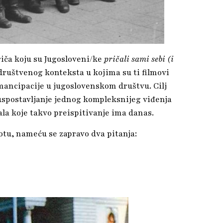
priča koju su Jugosloveni/ke
pričali sami sebi (i
ruštvenog konteksta u kojima su ti filmovi
emancipacije u jugoslovenskom društvu. Cilj
 uspostavljanje jednog kompleksnijeg viđenja
ala koje takvo preispitivanje ima danas.
otu, nameću se zapravo dva pitanja: