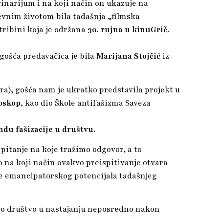
ginarijum i na koji način on ukazuje na
evnim životom bila tadašnja „filmska
 tribini koja je održana
30.
rujna
u
kinu
Grič
.
 gošća predavačica je bila
Marijana
Stojč
ić
iz
a), gošća nam je ukratko predstavila projekt u
oskop,
kao dio Škole antifašizma Saveza
endu
faš
izacije
u
druš
tvu.
pitanje na koje tražimo odgovor, a to
o na koji način ovakvo preispitivanje otvara
nje emancipatorskog potencijala tadašnjeg
ovo društvo u nastajanju neposredno nakon