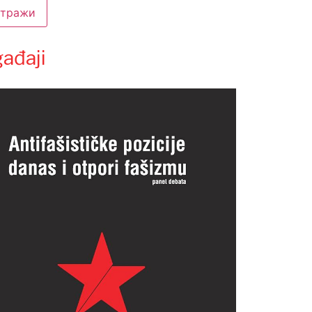
ađaji