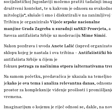
socijalističkoj Jugoslaviji možemo pratiti tadašnji ima
društveni kontekst, te u kakvom je odnosu sa svakodn
mitologija“, slušale/i smo i diskutirali/e na zanimljivoj
Tribinu je organiziralo
Vijeće srpske nacionalne
manjine
Grada
Zagreba
u
suradnji
sa
SKD
Prosvjeta
, a
Saveza antifašista Srbije uz moderaciju
Mime
Simić.
Nakon pozdrava i uvoda
Anete
Lalić
(ispred organizator
sklopu kojeg je nastala i ova tribina –
Antifaš
istič
ki
bi
antifašista Srbije u čijem je
fokusu
potraga
za
nač
inima
otpora
i
alternativama
tr
Na samom početku, predavačica je ukazala na temeljno 
je
kako
je
ova
tema
i
analiza
relevantna
danas
, odnosn
prostor za kompleksnije viđenje prošlosti i promišlja
vremena.
Imaginarijum o kojemu je riječ odnosi se, dakle, na n