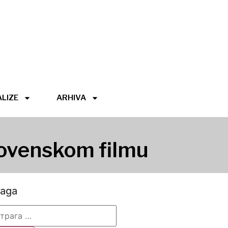
LIZE
ARHIVA
lovenskom filmu
raga